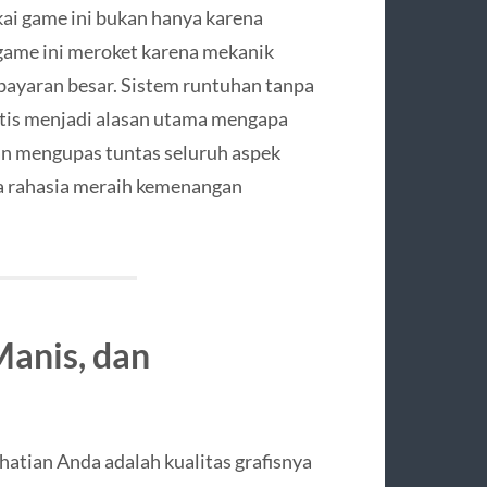
ai game ini bukan hanya karena
game ini meroket karena mekanik
ayaran besar. Sistem runtuhan tanpa
stis menjadi alasan utama mengapa
kan mengupas tuntas seluruh aspek
ga rahasia meraih kemenangan
Manis, dan
atian Anda adalah kualitas grafisnya