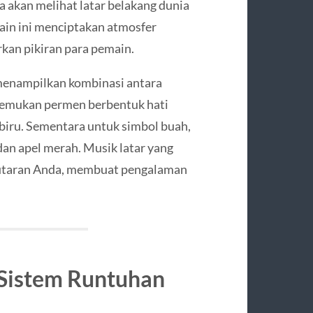
a akan melihat latar belakang dunia
ain ini menciptakan atmosfer
rkan pikiran para pemain.
 menampilkan kombinasi antara
nemukan permen berbentuk hati
n biru. Sementara untuk simbol buah,
dan apel merah. Musik latar yang
 putaran Anda, membuat pengalaman
.
Sistem Runtuhan