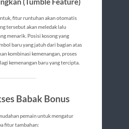
ngkan (Tumble Feature)
ntuk, fitur runtuhan akan otomatis
ng tersebut akan meledak lalu
ng menarik. Posisi kosong yang
imbol baru yang jatuh dari bagian atas
akan kombinasi kemenangan, proses
 lagi kemenangan baru yang tercipta.
kses Babak Bonus
 kemudahan pemain untuk mengatur
pa fitur tambahan: