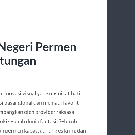
 Negeri Permen
tungan
n inovasi visual yang memikat hati.
 pasar global dan menjadi favorit
embangkan oleh provider raksasa
ki sebuah dunia fantasi. Seluruh
an permen kapas, gunung es krim, dan