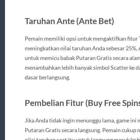
Taruhan Ante (Ante Bet)
Pemain memiliki opsi untuk mengaktifkan fitur T
meningkatkan nilai taruhan Anda sebesar 25%
untuk memicu babak Putaran Gratis secara alami.
menambahkan lebih banyak simbol Scatter ke 
dasar berlangsung.
Pembelian Fitur (Buy Free Spin
Jika Anda tidak ingin menunggu lama, game ini 
Putaran Gratis secara langsung. Pemain cukup m
nilai taruhan saat itu untuk langsung masuk ke