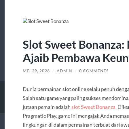
Slot Sweet Bonanza:
Ajaib Pembawa Keun
MEI 29, 2026
/
ADMIN
/
0 COMMENTS
Dunia permainan slot online selalu penuh denga
Salah satu game yang paling sukses mendominasi
jutaan pemain adalah
slot Sweet Bonanza
. Dik
Pragmatic Play, game ini mengajak Anda memasu
lingkungan di dalam permainan terbuat dari aw