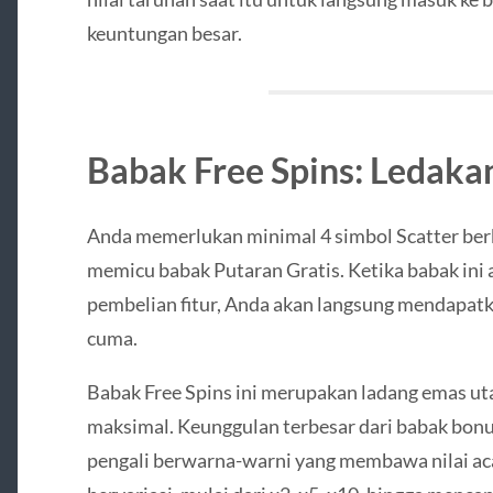
keuntungan besar.
Babak Free Spins: Ledaka
Anda memerlukan minimal 4 simbol Scatter ber
memicu babak Putaran Gratis. Ketika babak ini 
pembelian fitur, Anda akan langsung mendapatk
cuma.
Babak Free Spins ini merupakan ladang emas 
maksimal. Keunggulan terbesar dari babak bonu
pengali berwarna-warni yang membawa nilai acak