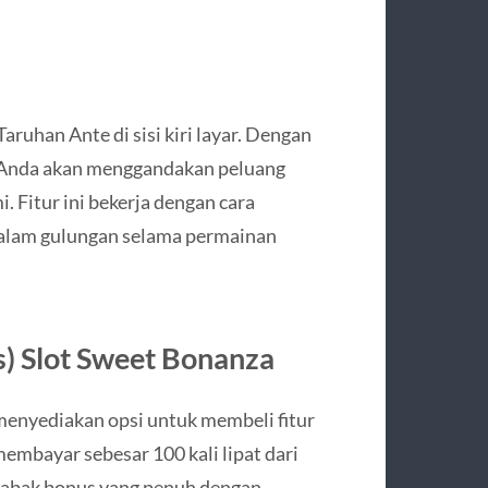
aruhan Ante di sisi kiri layar. Dengan
, Anda akan menggandakan peluang
 Fitur ini bekerja dengan cara
dalam gulungan selama permainan
s) Slot Sweet Bonanza
menyediakan opsi untuk membeli fitur
embayar sebesar 100 kali lipat dari
 babak bonus yang penuh dengan