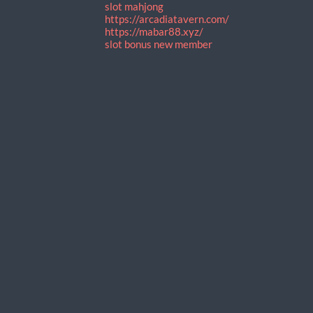
slot mahjong
https://arcadiatavern.com/
https://mabar88.xyz/
slot bonus new member