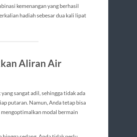
ombinasi kemenangan yang berhasil
alian hadiah sebesar dua kali lipat
kan Aliran Air
ang sangat adil, sehingga tidak ada
tiap putaran. Namun, Anda tetap bisa
uk mengoptimalkan modal bermain
h hingga sedang, Anda tidak perlu