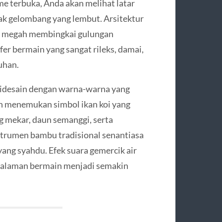
e terbuka, Anda akan melihat latar
iak gelombang yang lembut. Arsitektur
n megah membingkai gulungan
er bermain yang sangat rileks, damai,
uhan.
didesain dengan warna-warna yang
an menemukan simbol ikan koi yang
ng mekar, daun semanggi, serta
strumen bambu tradisional senantiasa
ang syahdu. Efek suara gemercik air
galaman bermain menjadi semakin