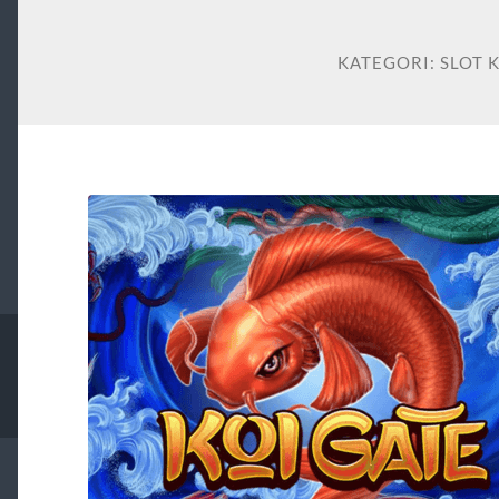
KATEGORI:
SLOT 