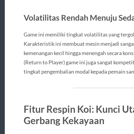
Volatilitas Rendah Menuju Sed
Game ini memiliki tingkat volatilitas yang terg
Karakteristik ini membuat mesin menjadi sang
kemenangan kecil hingga menengah secara konsi
(Return to Player) game ini juga sangat kompetit
tingkat pengembalian modal kepada pemain sang
Fitur Respin Koi: Kunci 
Gerbang Kekayaan