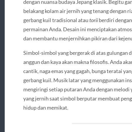
dengan nuansa budaya Jepang klasik. Begitu gam
belakang kolam air jernih yang tenang dengan r
gerbang kuil tradisional atau
torii
berdiri denga
permainan Anda. Desain ini menciptakan atmosf
dan membantu menjernihkan pikiran dari kejen
Simbol-simbol yang bergerak di atas gulungan 
anggun dan kaya akan makna filosofis. Anda ak
cantik, naga emas yang gagah, bunga teratai ya
gerbang kuil. Musik latar yang menggunakan in
mengiringi setiap putaran Anda dengan melodi y
yang jernih saat simbol berputar membuat pen
hidup dan memikat.