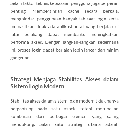
Selain faktor teknis, kebiasaan pengguna juga berperan
penting. Membersihkan cache secara berkala,
menghindari penggunaan banyak tab saat login, serta
memastikan tidak ada aplikasi berat yang berjalan di
latar belakang dapat membantu meningkatkan
performa akses. Dengan langkah-langkah sederhana
ini, proses login dapat berjalan lebih lancar dan minim
gangguan.
Strategi Menjaga Stabilitas Akses dalam
Sistem Login Modern
Stabilitas akses dalam sistem login modern tidak hanya
bergantung pada satu aspek, tetapi merupakan
kombinasi dari berbagai elemen yang saling
mendukung. Salah satu strategi utama adalah