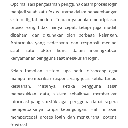
Optimalisasi pengalaman pengguna dalam proses login
menjadi salah satu fokus utama dalam pengembangan
sistem digital modern. Tujuannya adalah menciptakan
proses yang tidak hanya cepat, tetapi juga mudah
dipahami dan digunakan oleh berbagai kalangan.
Antarmuka yang sederhana dan responsif menjadi
salah satu faktor kunci dalam meningkatkan
kenyamanan pengguna saat melakukan login.
Selain tampilan, sistem juga perlu dirancang agar
mampu memberikan respons yang jelas ketika terjadi
kesalahan. Misalnya, ketika pengguna salah
memasukkan data, sistem sebaiknya memberikan
informasi yang spesifik agar pengguna dapat segera
memperbaikinya tanpa kebingungan. Hal ini akan
mempercepat proses login dan mengurangi potensi
frustrasi.