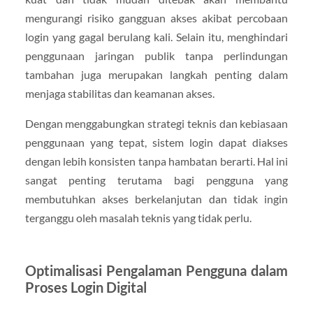
mengurangi risiko gangguan akses akibat percobaan
login yang gagal berulang kali. Selain itu, menghindari
penggunaan jaringan publik tanpa perlindungan
tambahan juga merupakan langkah penting dalam
menjaga stabilitas dan keamanan akses.
Dengan menggabungkan strategi teknis dan kebiasaan
penggunaan yang tepat, sistem login dapat diakses
dengan lebih konsisten tanpa hambatan berarti. Hal ini
sangat penting terutama bagi pengguna yang
membutuhkan akses berkelanjutan dan tidak ingin
terganggu oleh masalah teknis yang tidak perlu.
Optimalisasi Pengalaman Pengguna dalam
Proses Login Digital