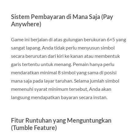
Sistem Pembayaran di Mana Saja (Pay
Anywhere)
Game ini berjalan di atas gulungan berukuran 6×5 yang
sangat lapang. Anda tidak perlu menyusun simbol
secara berurutan dari kiri ke kanan atau membentuk
garis tertentu untuk menang. Pemain hanya perlu
mendaratkan minimal 8 simbol yang sama di posisi
mana saja pada layar taruhan. Selama jumlah simbol
memenuhi syarat minimum tersebut, Anda akan
langsung mendapatkan bayaran secara instan.
Fitur Runtuhan yang Menguntungkan
(Tumble Feature)