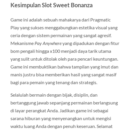
Kesimpulan Slot Sweet Bonanza
Game ini adalah sebuah mahakarya dari Pragmatic
Play yang sukses menggabungkan estetika visual yang
ceria dengan sistem permainan yang sangat agresif.
Mekanisme
Pay Anywhere
yang dipadukan dengan fitur
bom pengali hingga x100 menjadi daya tarik utama
yang sulit untuk ditolak oleh para pencari keuntungan.
Game ini membuktikan bahwa tampilan yang imut dan
manis justru bisa memberikan hasil yang sangat masif
bagi para pemain yang tenang dan strategis.
Selalulah bermain dengan bijak, disiplin, dan
bertanggung jawab sepanjang permainan berlangsung
di layar perangkat Anda. Jadikan game ini sebagai
sarana hiburan yang menyenangkan untuk mengisi
waktu luang Anda dengan penuh keseruan. Selamat