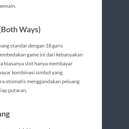
pemain.
(Both Ways)
yang standar dengan 18 garis
membedakan game ini dari kebanyakan
ika biasanya slot hanya membayar
mbayar kombinasi simbol yang
ecara otomatis menggandakan peluang
iap putaran.
ang