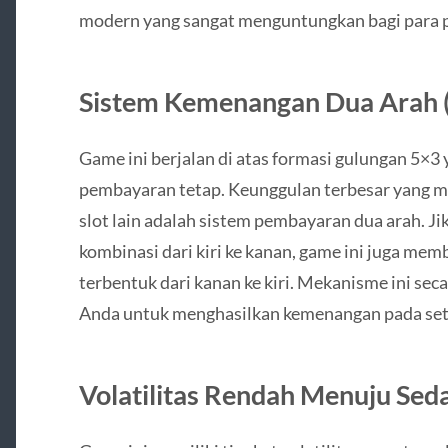
modern yang sangat menguntungkan bagi para 
Sistem Kemenangan Dua Arah 
Game ini berjalan di atas formasi gulungan 5×3 
pembayaran tetap. Keunggulan terbesar yang 
slot lain adalah sistem pembayaran dua arah. J
kombinasi dari kiri ke kanan, game ini juga me
terbentuk dari kanan ke kiri. Mekanisme ini s
Anda untuk menghasilkan kemenangan pada set
Volatilitas Rendah Menuju Sed