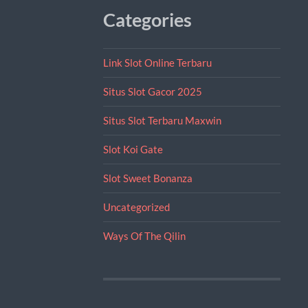
Categories
Link Slot Online Terbaru
Situs Slot Gacor 2025
Situs Slot Terbaru Maxwin
Slot Koi Gate
Slot Sweet Bonanza
Uncategorized
Ways Of The Qilin