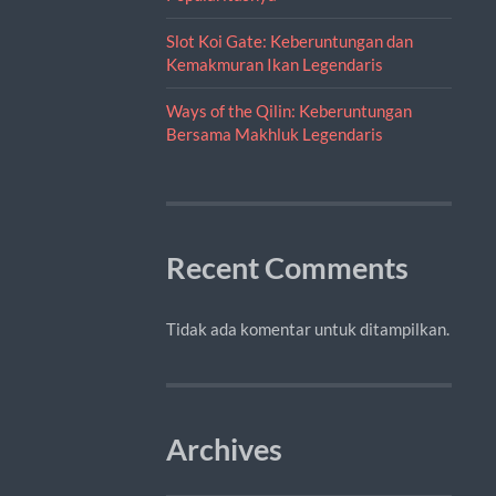
Slot Koi Gate: Keberuntungan dan
Kemakmuran Ikan Legendaris
Ways of the Qilin: Keberuntungan
Bersama Makhluk Legendaris
Recent Comments
Tidak ada komentar untuk ditampilkan.
Archives