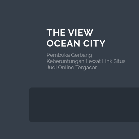
THE VIEW
OCEAN CITY
Pembuka Gerbang
Keberuntungan Lewat Link Situs
Judi Online Tergacor