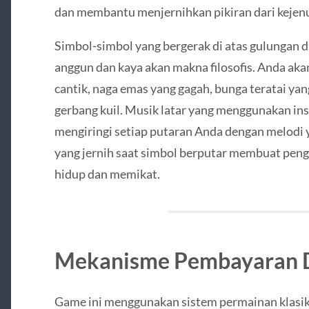
dan membantu menjernihkan pikiran dari kejen
Simbol-simbol yang bergerak di atas gulungan 
anggun dan kaya akan makna filosofis. Anda ak
cantik, naga emas yang gagah, bunga teratai ya
gerbang kuil. Musik latar yang menggunakan in
mengiringi setiap putaran Anda dengan melodi y
yang jernih saat simbol berputar membuat pen
hidup dan memikat.
Mekanisme Pembayaran D
Game ini menggunakan sistem permainan klas