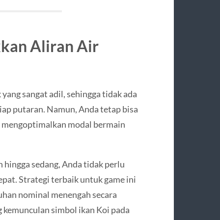
kan Aliran Air
ang sangat adil, sehingga tidak ada
tiap putaran. Namun, Anda tetap bisa
uk mengoptimalkan modal bermain
h hingga sedang, Anda tidak perlu
at. Strategi terbaik untuk game ini
uhan nominal menengah secara
 kemunculan simbol ikan Koi pada