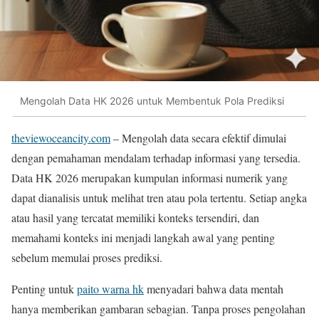
Mengolah Data HK 2026 untuk Membentuk Pola Prediksi
theviewoceancity.com
– Mengolah data secara efektif dimulai
dengan pemahaman mendalam terhadap informasi yang tersedia.
Data HK 2026 merupakan kumpulan informasi numerik yang
dapat dianalisis untuk melihat tren atau pola tertentu. Setiap angka
atau hasil yang tercatat memiliki konteks tersendiri, dan
memahami konteks ini menjadi langkah awal yang penting
sebelum memulai proses prediksi.
Penting untuk
paito warna hk
menyadari bahwa data mentah
hanya memberikan gambaran sebagian. Tanpa proses pengolahan