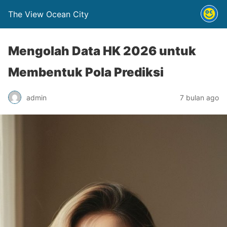
The View Ocean City
Mengolah Data HK 2026 untuk
Membentuk Pola Prediksi
admin
7 bulan ago