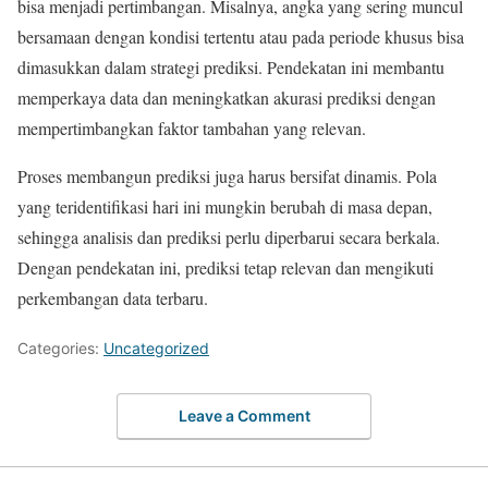
bisa menjadi pertimbangan. Misalnya, angka yang sering muncul
bersamaan dengan kondisi tertentu atau pada periode khusus bisa
dimasukkan dalam strategi prediksi. Pendekatan ini membantu
memperkaya data dan meningkatkan akurasi prediksi dengan
mempertimbangkan faktor tambahan yang relevan.
Proses membangun prediksi juga harus bersifat dinamis. Pola
yang teridentifikasi hari ini mungkin berubah di masa depan,
sehingga analisis dan prediksi perlu diperbarui secara berkala.
Dengan pendekatan ini, prediksi tetap relevan dan mengikuti
perkembangan data terbaru.
Categories:
Uncategorized
Leave a Comment