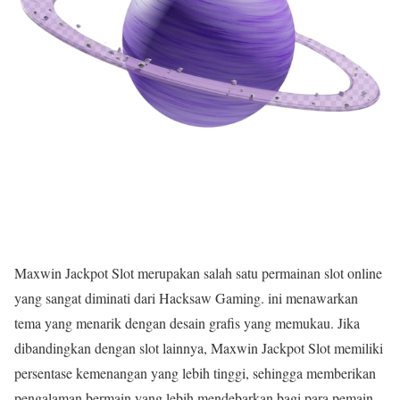
Maxwin Jackpot Slot merupakan salah satu permainan slot online
yang sangat diminati dari Hacksaw Gaming. ini menawarkan
tema yang menarik dengan desain grafis yang memukau. Jika
dibandingkan dengan slot lainnya, Maxwin Jackpot Slot memiliki
persentase kemenangan yang lebih tinggi, sehingga memberikan
pengalaman bermain yang lebih mendebarkan bagi para pemain.