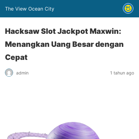
The View Ocean City
Hacksaw Slot Jackpot Maxwin:
Menangkan Uang Besar dengan
Cepat
admin
1 tahun ago