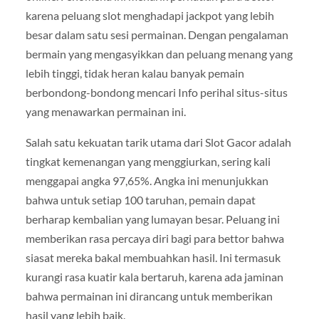
karena peluang slot menghadapi jackpot yang lebih
besar dalam satu sesi permainan. Dengan pengalaman
bermain yang mengasyikkan dan peluang menang yang
lebih tinggi, tidak heran kalau banyak pemain
berbondong-bondong mencari Info perihal situs-situs
yang menawarkan permainan ini.
Salah satu kekuatan tarik utama dari Slot Gacor adalah
tingkat kemenangan yang menggiurkan, sering kali
menggapai angka 97,65%. Angka ini menunjukkan
bahwa untuk setiap 100 taruhan, pemain dapat
berharap kembalian yang lumayan besar. Peluang ini
memberikan rasa percaya diri bagi para bettor bahwa
siasat mereka bakal membuahkan hasil. Ini termasuk
kurangi rasa kuatir kala bertaruh, karena ada jaminan
bahwa permainan ini dirancang untuk memberikan
hasil yang lebih baik.