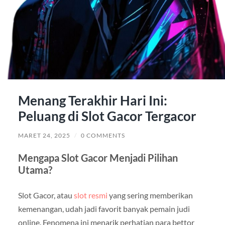
Menang Terakhir Hari Ini:
Peluang di Slot Gacor Tergacor
MARET 24, 2025
/
0 COMMENTS
Mengapa Slot Gacor Menjadi Pilihan
Utama?
Slot Gacor, atau
slot resmi
yang sering memberikan
kemenangan, udah jadi favorit banyak pemain judi
online. Fenomena ini menarik perhatian para bettor