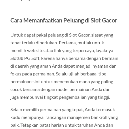
Cara Memanfaatkan Peluang di Slot Gacor
Untuk dapat pakai peluang di Slot Gacor, siasat yang
tepat terlalu diperlukan. Pertama, mutlak untuk
memilih web site atau link yang terpercaya, layaknya
Slot88 PG Soft, karena hanya bersama dengan bermain
di daerah yang aman Anda dapat menjadi nyaman dan
fokus pada permainan. Selalu ujilah berbagai tipe
permainan slot untuk menemukan mana yang paling
cocok bersama dengan model permainan Anda dan
juga mempunyai tingkat pengembalian yang tinggi.
Selain memilih permainan yang tepat, Anda termasuk
kudu mempunyai rancangan manajemen bankroll yang
baik. Tetapkan batas harian untuk taruhan Anda dan