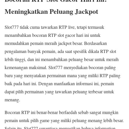
Meningkatkan Peluang Jackpot
Slot777 tidak cuma tawarkan RTP live, tetapi termasuk
menambahkan bocoran RTP slot gacor hari ini untuk
memudahkan pemain meraih jackpot besar. Berdasarkan
pengalaman banyak pemain, ada saat spesifik dikala RTP slot
lebih tinggi, dan ini menambahkan peluang besar untuk meraih
kemenangan maksimal. Slot777 menyediakan bocoran paling
baru yang menyatakan permainan mana yang miliki RTP paling
baik pada hari ini. Dengan manfaatkan informasi ini, pemain
dapat pilih permainan yang tawarkan peluang terbesar untuk
menang.
Bocoran RTP ini benar-benar berfaedah sebab sangat mungkin
pemain untuk pilih game yang miliki peluang menang lebih besar.
Selain itu, Slot777 senantiasa memastikan bahwa information